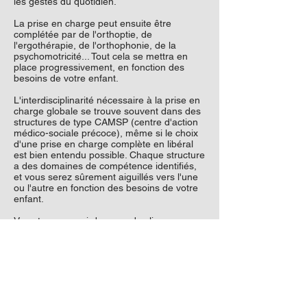
les gestes du quotidien.
La prise en charge peut ensuite être
complétée par de l'orthoptie, de
l'ergothérapie, de l'orthophonie, de la
psychomotricité... Tout cela se mettra en
place progressivement, en fonction des
besoins de votre enfant.
L'interdisciplinarité nécessaire à la prise en
charge globale se trouve souvent dans des
structures de type CAMSP (centre d'action
médico-sociale précoce), même si le choix
d'une prise en charge complète en libéral
est bien entendu possible. Chaque structure
a des domaines de compétence identifiés,
et vous serez sûrement aiguillés vers l'une
ou l'autre en fonction des besoins de votre
enfant.
Vous trouverez ci-dessous des liens vers
des textes ou témoignages de médecins ou
professionnels de santé connaissant bien le
syndrome de Joubert. Nous remercions
chaleureusement chacun d'entre eux pour
leur aide et leur soutien.