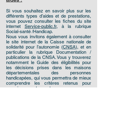
Si vous souhaitez en savoir plus sur les
différents types d’aides et de prestations,
vous pouvez consulter les fiches du site
internet
Service-public.fr
, à la rubrique
Social-santé /Handicap.
Nous vous invitons également à consulter
le site internet de la Caisse nationale de
solidarité pour l’autonomie (
CNSA
), et en
particulier la rubrique Documentation /
publications de la CNSA. Vous y trouverez
notamment le Guide des éligibilités pour
les décisions prises dans les maisons
départementales des personnes
handicapées, qui vous permettra de mieux
comprendre les critères retenus pour
examiner vos demandes.
Les recours contre les
décisions MDPH :
A partir du 1er janvier 2019, les voies et
délais de recours contentieux MDPH
changent :